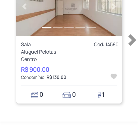
Anterior
Próximo
Pr
Sala
Cod: 14580
Aluguel Pelotas
Centro
R$ 900,00
Condomínio:
R$ 130,00
0
0
1