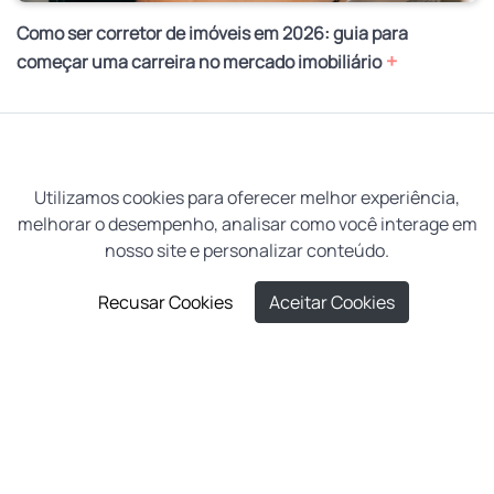
Como ser corretor de imóveis em 2026: guia para
+
começar uma carreira no mercado imobiliário
ACESSAR O BLOG
Utilizamos cookies para oferecer melhor experiência,
melhorar o desempenho, analisar como você interage em
nosso site e personalizar conteúdo.
Anterior
Próx
Recusar Cookies
Aceitar Cookies
Confira as principais buscas
Aluguel em Pelotas