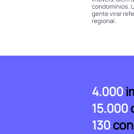
condomínios. U
gente virar re
regional.
4.000
i
15.000
c
130
con