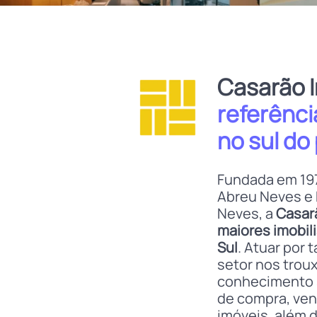
Casarão 
referência
no sul do
Fundada em 197
Abreu Neves e 
Neves, a
Casar
maiores imobili
Sul
. Atuar por
setor nos trou
conhecimento 
de compra, ven
imóveis, além 