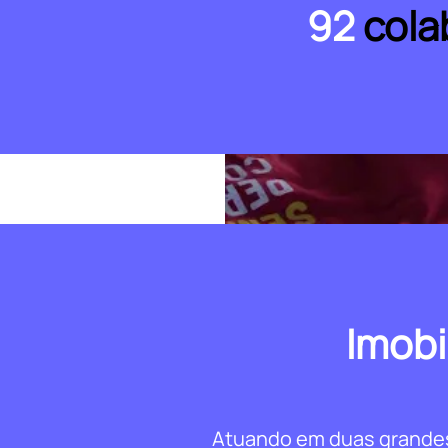
92
cola
Imobi
Atuando em duas grandes 