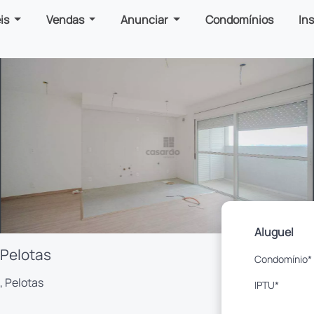
is
Vendas
Anunciar
Condomínios
In
Aluguel
 Pelotas
Condomínio*
, Pelotas
IPTU*