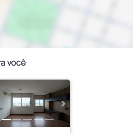
ra você
erior
Próximo