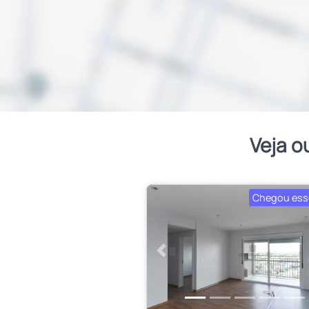
Veja o
Chegou ess
Anterior