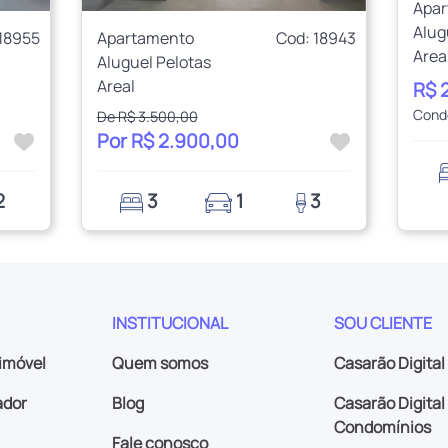
Apa
Alug
18955
Apartamento
Cod: 18943
Area
Aluguel Pelotas
Areal
R$ 
Cond
De R$ 3.500,00
Por R$ 2.900,00
2
3
1
3
INSTITUCIONAL
SOU CLIENTE
imóvel
Quem somos
Casarão Digital
ador
Blog
Casarão Digital 
Condomínios
Fale conosco