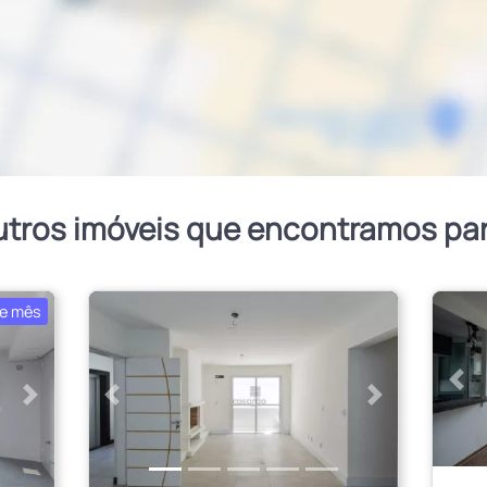
utros imóveis que encontramos pa
e mês
Ant
Próximo
Anterior
Próximo