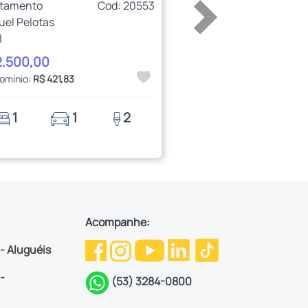
rtamento
Cod: 20553
uel Pelotas
l
2.500,00
omínio:
R$ 421,83
1
1
2
Acompanhe:
 - Aluguéis
-
(53) 3284-0800