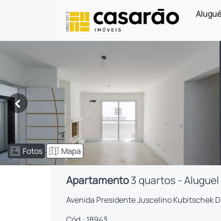
Alugué
<
Fotos
Mapa
Apartamento
3 quartos - Aluguel
Avenida Presidente Juscelino Kubitschek De
Cód.: 18943