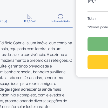
IPTU*
Total:
iro(s)
149,00m²
Não mobiliado
*Valores pode
difício Gabriella, um imóvel que combina
 sala, equipada com lareira, cria um
os de lazer e convivência. A cozinha é
rmazenamento e preparo das refeições. O
uíte, garantindo privacidade e
m banheiro social, banheiro auxiliar e
onta ainda com 2 sacadas, sendo uma
paço ideal para reunir amigos e
a de garagem acrescenta ainda mais
ondomínio é completo, com elevador e
stas, proporcionando diversas opções de
A posição solar leste garante