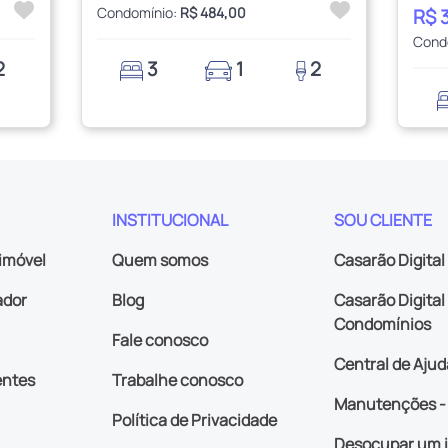
Condomínio:
R$ 484,00
R$ 
Cond
2
3
1
2
INSTITUCIONAL
SOU CLIENTE
imóvel
Quem somos
Casarão Digital
ador
Blog
Casarão Digital 
Condomínios
Fale conosco
Central de Ajud
entes
Trabalhe conosco
Manutenções - 
Política de Privacidade
Desocupar um 