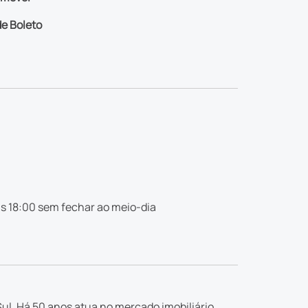
e Boleto
s 18:00 sem fechar ao meio-dia
ul. Há 50 anos atua no mercado imobiliário,