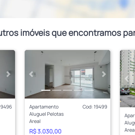
utros imóveis que encontramos pa
Próximo
Anterior
Próximo
Ant
19496
Apartamento
Cod: 19499
Aluguel Pelotas
Apa
Areal
Alug
Area
R$ 3.030,00