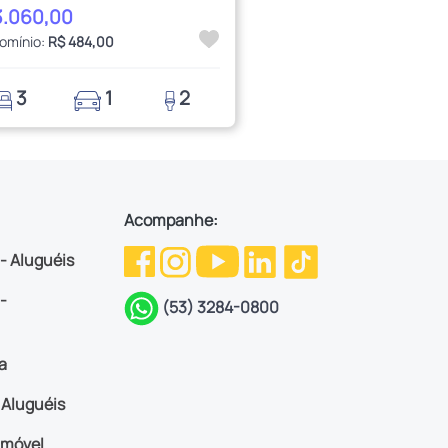
3.060,00
omínio:
R$ 484,00
3
1
2
Acompanhe:
 - Aluguéis
-
(53) 3284-0800
a
Aluguéis
imóvel