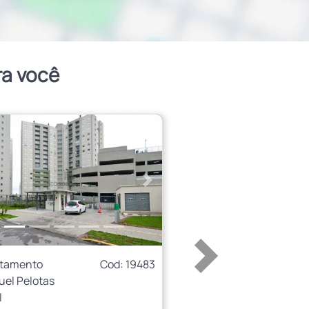
ra você
erior
Próximo
rtamento
Cod: 19483
uel Pelotas
l