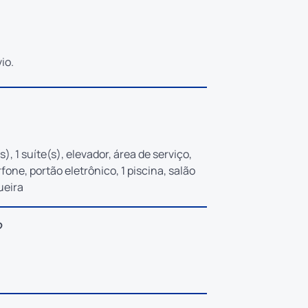
io.
s), 1 suíte(s), elevador, área de serviço,
rfone, portão eletrônico, 1 piscina, salão
ueira
?